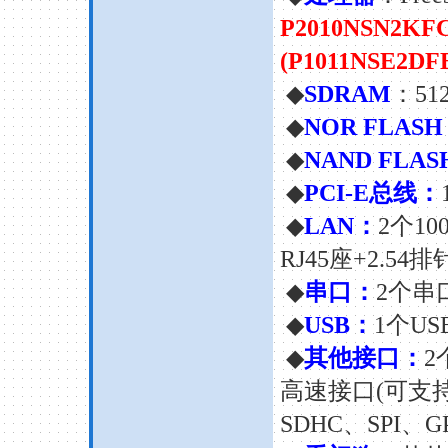
P2010NSN2KF
(
P1011NSE2DFB
◆
SDRAM
：51
◆
NOR FLAS
◆
NAND FLA
◆
PCI-E总线：
◆
LAN：
2个10
RJ45座+2.54排
◆
串口：
2个串口
◆
USB：
1个US
◆
其他接口：
2
高速接口(可支持3个
SDHC、SPI、