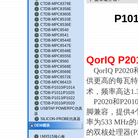
CTDB-MPC8379E
CTDB-MPC8358E
CTDB-MPC8360E
P101
CTDB-MPC8533E
CTDB-MPC8536E
CTDB-MPC8540
CTDB-MPC8541
CTDB-MPC8544E
CTDB-MPC8547E
CTDB-MPC8548E
CTDB-MPC8555E
QorIQ P20
CTDB-MPC8560
CTDB-MPC8568E
QorIQ P2020
CTDB-MPC8569E
CTDB-MPC8572E
供更高的每瓦特
CTDB-MPC8641D
CTDB-P1010/P1014
术，频率高达
1
CTDB-P1011/P1020
CTDB-P1013/P1022
P2020
和
P201
CTDB-P2010/P2020
USBTAP POWERPC仿真
脚兼容，提供
4
器
SILICON-PROBE仿真器
率为
533 MHz
的
OEM模块
的双核处理器
(P
I.MX515核心板