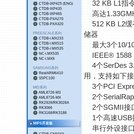
32 KB L1
指
CTDB-IXP425
(
ENG
)
CTDB-IXP435
1.33GM
高达
CTDB-IXP465
CTDB-PXA270
512 KB L2
缓
CTDB-PXA320
储器
FREESCALE系列
CTDB-i.MX233
3
10/1
最大
个
CTDB-i.MX515
CTDB-i.MX535
IEEE® 1588
NC-i.MX535
NC-i.MX6
4
SerDes 3
个
SAMSUNG系列
RealARM6410
用，支持如下接
S5PC100
3
PCI Expr
个
MID系列
AML8726-M3
2
SerialRap
个
AML8726-MX
RK2928/RK3028A
2
SGMII
个
接
RK3066
RK3168/RK3188
1
USB
个高速
MIPS开发板
串行外设接
CTDB-CN50XX