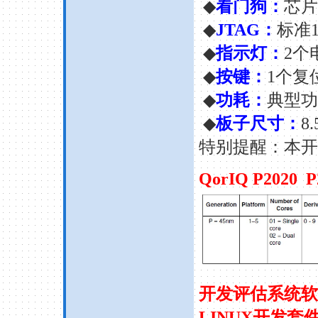
◆
看门狗：
芯片
◆
JTAG：
标准1
◆
指示灯：
2个
◆
按键：
1个复
◆
功耗：
典型功
◆
板子尺寸：
8.
特别提醒：本开
QorIQ P2020
开发评估系统软
LINUX开发套件