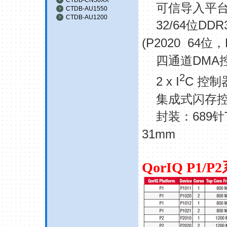
可信导入平
CTDB-AU1550
CTDB-AU1200
32/64
DDR
位
(P2020
64
位，
DMA
四通道
2
2 x I
C
控制
集成式闪存
689
封装：
针
31mm
QorIQ P1