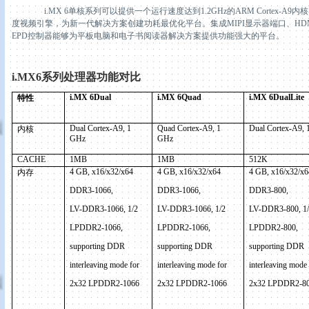
i.MX 6
单核系列可以提供一个运行速度达到
1.2GHz
的
ARM Cortex-A9
内核
度视频引擎，为新一代解决方案创建功耗最优化平台。集成
MIPI
显示器端口、
HDM
EPD
控制器能够为平板电脑和电子书阅读器解决方案提供功能强大的平台。
i.MX6
系列
处理器功能对比
i.MX 6Dual
i.MX 6Quad
i.MX 6DualLite
特性
Dual Cortex-A9, 1
Quad Cortex-A9, 1
Dual Cortex-A9,
内核
GHz
GHz
CACHE
1MB
1MB
512K
4 GB, x16/x32/x64
4 GB, x16/x32/x64
4 GB, x16/x32/x6
内存
DDR3-1066,
DDR3-1066,
DDR3-800,
LV-DDR3-1066, 1/2
LV-DDR3-1066, 1/2
LV-DDR3-800, 1/
LPDDR2-1066,
LPDDR2-1066,
LPDDR2-800,
supporting DDR
supporting DDR
supporting DDR
interleaving mode for
interleaving mode for
interleaving mode 
2x32 LPDDR2-1066
2x32 LPDDR2-1066
2x32 LPDDR2-8