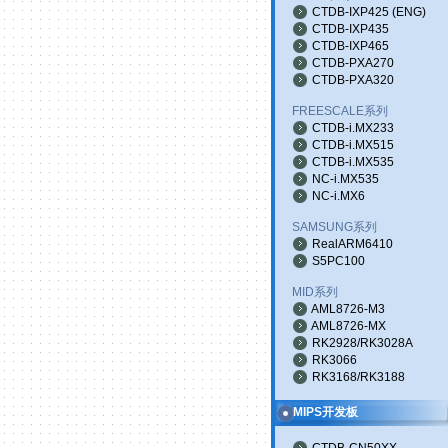
CTDB-IXP425
(
ENG
)
CTDB-IXP435
CTDB-IXP465
CTDB-PXA270
CTDB-PXA320
FREESCALE系列
CTDB-i.MX233
CTDB-i.MX515
CTDB-i.MX535
NC-i.MX535
NC-i.MX6
SAMSUNG系列
RealARM6410
S5PC100
MID系列
AML8726-M3
AML8726-MX
RK2928/RK3028A
RK3066
RK3168/RK3188
MIPS开发板
CTDB-CN50XX