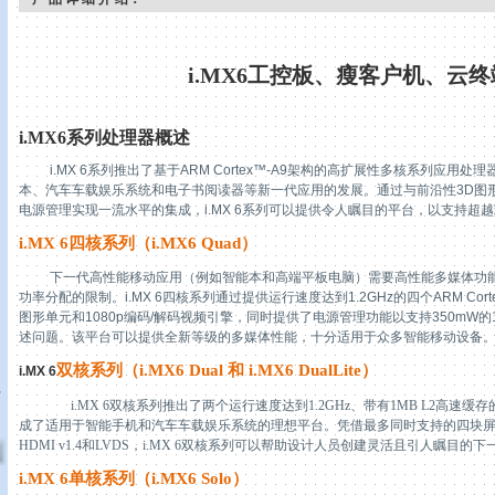
i.MX6
工控板、瘦客户机、云终
i.MX6
系列
处理器概述
i.MX 6
系列推出了基于
ARM Cortex™-A9
架构的高扩展性多核系列应用处理
本、汽车车载娱乐系统和电子书阅读器等新一代应用的发展。通过与前沿性
3D
图
电源管理实现一流水平的集成，
i.MX 6
系列可以提供令人瞩目的平台，以支持超越
i.MX 6
四核系列（
i.MX6 Quad
）
下一代高性能移动应用（例如智能本和高端平板电脑）需要高性能多媒体功
功率分配的限制。
i.MX 6
四核系列通过提供运行速度达到
1.2GHz
的四个
ARM Cort
图形单元和
1080p
编码
/
解码视频引擎，同时提供了电源管理功能以支持
350mW
的
述问题。该平台可以提供全新等级的多媒体性能，十分适用于众多智能移动设备
双核系列（
i.MX6 Dual
和
i.MX6 DualLite
）
i.MX 6
真
i.MX 6
双核系列推出了两个运行速度达到
1.2GHz
、带有
1MB L2
高速缓存
成了适用于智能手机和汽车车载娱乐系统的理想平台。凭借最多同时支持的四块
HDMI v1.4
和
LVDS
，
i.MX 6
双核系列可以帮助设计人员创建灵活且引人瞩目的下
i.MX 6
单核系列（
i.MX6 Solo
）