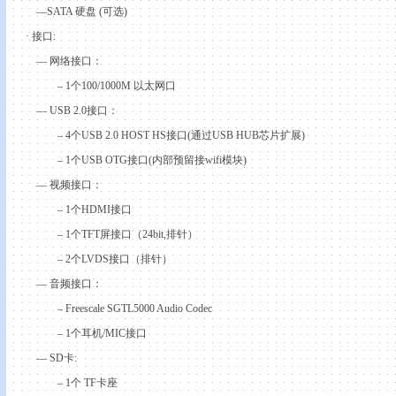
—SATA
硬盘
(
可选
)
·
接口
:
—
网络接口：
– 1
个
100/
1000M
以太网口
— USB 2.0
接口：
– 4
个
USB 2.0 HOST HS
接口
(
通过
USB HUB
芯片扩展
)
– 1
个
USB OTG
接口
(
内部预留接
wifi
模块
)
—
视频接口：
– 1
个
HDMI
接口
– 1
个
TFT
屏接口（
24bit,
排针）
– 2
个
LVDS
接口（排针）
—
音频接口：
– Freescale SGTL5000 Audio Codec
– 1
个耳机
/MIC
接口
— SD
卡
:
– 1
个
TF
卡座