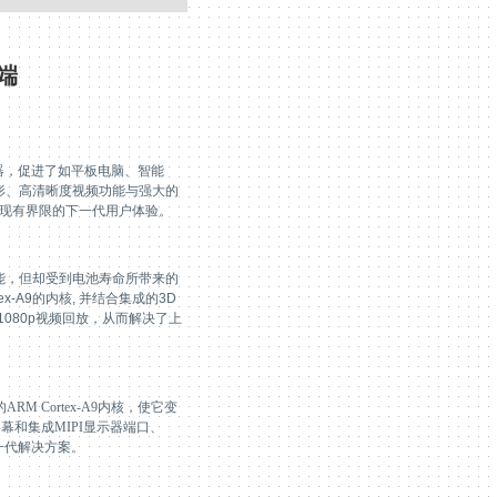
端
器，促进了如平板电脑、智能
形、高清晰度视频功能与强大的
现有界限的下一代用户体验。
能，但却受到电池寿命所带来的
ex-A9
的内核
,
并结合集成的
3D
1080p
视频回放，从而解决了上
。
的
ARM Cortex-A9
内核，使它变
屏幕和集成
MIPI
显示器端口、
一代解决方案。