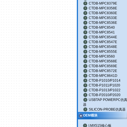
CTDB-MPC8379E
CTDB-MPC8358E
CTDB-MPC8360E
CTDB-MPC8533E
CTDB-MPC8536E
CTDB-MPC8540
CTDB-MPC8541
CTDB-MPC8544E
CTDB-MPC8547E
CTDB-MPC8548E
CTDB-MPC8555E
CTDB-MPC8560
CTDB-MPC8568E
CTDB-MPC8569E
CTDB-MPC8572E
CTDB-MPC8641D
CTDB-P1010/P1014
CTDB-P1011/P1020
CTDB-P1013/P1022
CTDB-P2010/P2020
USBTAP POWERPC仿
器
SILICON-PROBE仿真器
OEM模块
I.MX515核心板