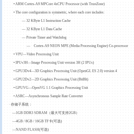
•
ARM Cortex-A9 MPCore 4xCPU Processor (with TrustZone)
•
The core configuration is symmetric, where each core includes:
—
32 KByte L1 Instruction Cache
—
32 KByte L1 Data Cache
—
Private Timer and Watchdog
—
Cortex-A9 NEON MPE (Media Processing Engine) Co-processor
•
VPU—Video Processing Unit
•
IPUv3H—Image Processing Unit version 3H (2 IPUs)
•
GPU3Dv4—3D Graphics Processing Unit (OpenGL ES 2.0) version 4
•
GPU2Dv2—2D Graphics Processing Unit (BitBlt)
•
GPUVG—OpenVG 1.1 Graphics Processing Unit
•
ASRC—Asynchronous Sample Rate Converter
·
存储子系统：
—1GB DDR3 SDRAM
（最大可支持
2GB
）
—4GB / 8GB / 16GB TF
卡
(
可选
)
—NAND FLASH(
可选
)