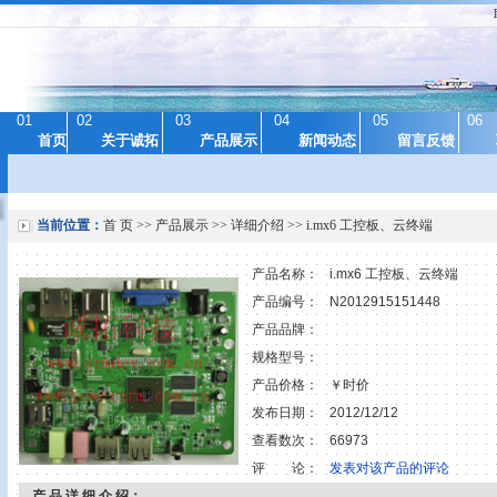
01
02
03
04
05
06
首页
关于诚拓
产品展示
新闻动态
留言反馈
当前位置：
首 页
>>
产品展示
>> 详细介绍 >> i.mx6 工控板、云终端
产品名称：
i.mx6 工控板、云终端
产品编号：
N2012915151448
产品品牌：
规格型号：
产品价格：
￥时价
发布日期：
2012/12/12
查看数次：
66973
评 论：
发表对该产品的评论
产 品 详 细 介 绍：