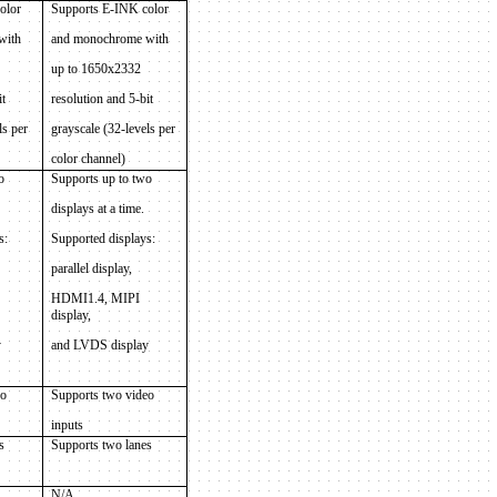
olor
Supports E-INK color
with
and monochrome with
up to 1650x2332
it
resolution and 5-bit
ls per
grayscale (32-levels per
color channel)
o
Supports up to two
displays at a time.
s:
Supported displays:
parallel display,
HDMI1.4, MIPI
display,
y
and LVDS display
eo
Supports two video
inputs
s
Supports two lanes
N/A