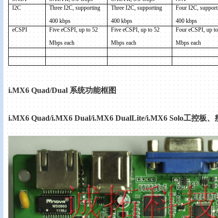
I
2C
Three I
2C
, supporting
Three I
2C
, supporting
Four I
2C
, support
400 kbps
400 kbps
400 kbps
eCSPI
Five eCSPI, up to 52
Five eCSPI, up to 52
Four eCSPI, up to
Mbps each
Mbps each
Mbps each
i.MX6 Quad/Dual
系统功能框图
i.MX6 Quad/i.MX6 Dual/i.MX6 DualLite/i.MX6 Solo
工控板、