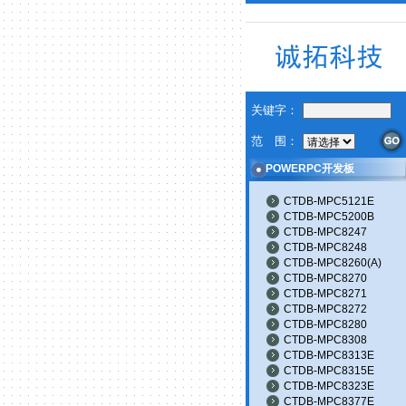
关键字：
范 围：
POWERPC开发板
CTDB-MPC5121E
CTDB-MPC5200B
CTDB-MPC8247
CTDB-MPC8248
CTDB-MPC8260(A)
CTDB-MPC8270
CTDB-MPC8271
CTDB-MPC8272
CTDB-MPC8280
CTDB-MPC8308
CTDB-MPC8313E
CTDB-MPC8315E
CTDB-MPC8323E
CTDB-MPC8377E