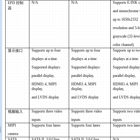
N/A
N/A
Supports E-INK c
EPD
控制
器
and monochrome 
up to 1650x2332
resolution and 5-b
grayscale (32-leve
color channel)
Supports up to four
Supports up to four
Supports up to tw
显示接口
displays at a time.
displays at a time.
displays at a time.
Supported displays:
Supported displays:
Supported display
parallel display,
parallel display,
parallel display,
HDMI1.4, MIPI
HDMI1.4, MIPI
HDMI1.4, MIPI
display,
display,
display,
and LVDS display
and LVDS display
and LVDS displa
Supports three video
Supports three video
Supports two vid
视频输入
inputs
inputs
inputs
MIPI
Supports four lanes
Supports four lanes
Supports
two
lane
camera
SATA
SATA II, 3.0 Gbps
SATA II, 3.0 Gbps
N/A