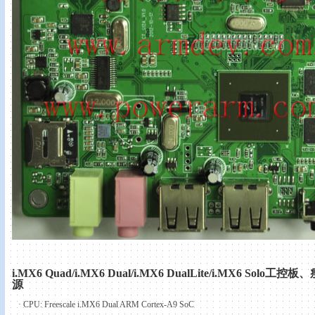
i.MX6 Quad/i.MX6 Dual/i.MX6 DualLite/i.MX6 Solo
工控板、
源
·
CPU: Freescale i.MX6 Dual ARM Cortex-A9 SoC