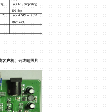
ing
Four I
2C
, supporting
400 kbps
 52
Four eCSPI, up to 52
Mbps each
瘦客户机、云终端照片