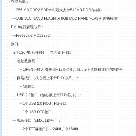
·
存储系统：
—256 MB DDR2 SDRAM(
最大支持
512MB DDR2
内存
)
—1GB SLC NAND FLASH or 8GB MLC NAND FLASH(选购模块
)
·
PMU
电源管理芯片：
—Freescale MC13892
·
接口
:
2
个
120PIN
插件排针，包含如下接口
—
地址数据线：
– 16
根复用地址数据线
+12
高位地址线，
2
个片选和其他控制信号
—
网络接口（核心板上不带
PHY
芯片）：
– MII
接口
— USB 2.0
接口（核心板上带
PHY
芯片）：
– 1
个
USB 2.0 HOST HS
接口
– 1
个
USB OTG
接口
—
视频接口（
i.MX51
信号）：
– 2
个
TFT
屏接口
(1
个
24bit ,1
个
16bit)