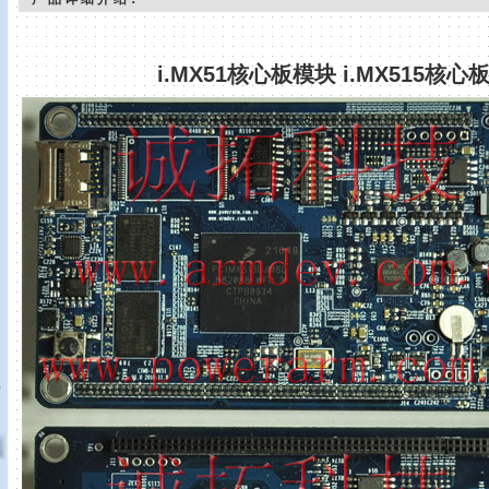
i.MX51
核心板模块
i.MX515
核心
真