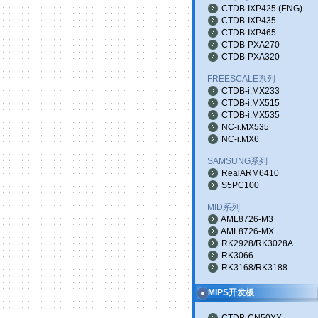
CTDB-IXP425
(
ENG
)
CTDB-IXP435
CTDB-IXP465
CTDB-PXA270
CTDB-PXA320
FREESCALE系列
CTDB-i.MX233
CTDB-i.MX515
CTDB-i.MX535
NC-i.MX535
NC-i.MX6
SAMSUNG系列
RealARM6410
S5PC100
MID系列
AML8726-M3
AML8726-MX
RK2928/RK3028A
RK3066
RK3168/RK3188
MIPS开发板
CTDB-CN50XX