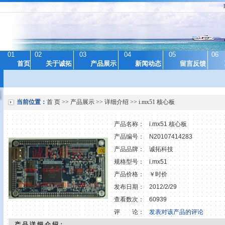
01
02
03
04
05
06
首页
关于诚拓
产品展示
新闻动态
留言反馈
当前位置：
首 页
>>
产品展示
>> 详细介绍 >> i.mx51 核心板
产品名称：
i.mx51 核心板
产品编号：
N20107414283
产品品牌：
诚拓科技
规格型号：
i.mx51
产品价格：
￥时价
发布日期：
2012/2/29
查看数次：
60939
评 论：
发表对该产品的评论
产 品 详 细 介 绍：