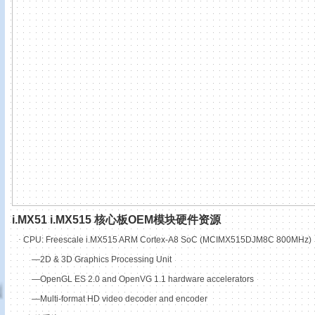
i.MX51 i.MX515
核心板
OEM
模块硬件资源
·
CPU: Freescale i.MX515 ARM Cortex-A8 SoC (MCIMX515DJM8C 800MHz)
—2D & 3D Graphics Processing Unit
—OpenGL ES 2.0 and OpenVG 1.1 hardware accelerators
—Multi-format HD video decoder and encoder