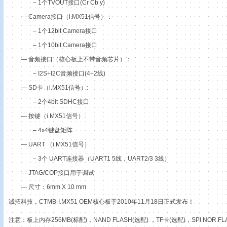
– 1
个
TVOUT
接口
(Cr Cb y)
— Camera
接口（
i.MX51
信号）：
– 1
个
12bit Camera
接口
– 1
个
10bit Camera
接口
—
音频接口（核心板上不带音频芯片）：
– I2S+I2C
音频接口
(4+2
线
)
— SD
卡（
i.MX51
信号）
:
– 2
个
4bit SDHC
接口
—
按键（
i.MX51
信号）
:
– 4x4
键盘矩阵
— UART
（
i.MX51
信号）
– 3
个
UART
连接器（
UART1 5
线，
UART2/3 3
线）
— JTAG/COP
接口用于调试
—
尺寸：
6mm X 10 mm
诚拓科技，CTMB-I.MX51 OEM核心板于2010年11月18日正式发布！
注意：板上内存256MB(标配)，NAND FLASH(选配) ，TF卡(选配)，SPI NOR FL