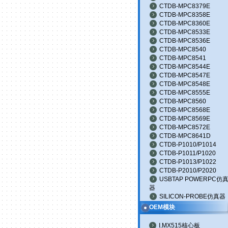
CTDB-MPC8379E
CTDB-MPC8358E
CTDB-MPC8360E
CTDB-MPC8533E
CTDB-MPC8536E
CTDB-MPC8540
CTDB-MPC8541
CTDB-MPC8544E
CTDB-MPC8547E
CTDB-MPC8548E
CTDB-MPC8555E
CTDB-MPC8560
CTDB-MPC8568E
CTDB-MPC8569E
CTDB-MPC8572E
CTDB-MPC8641D
CTDB-P1010/P1014
CTDB-P1011/P1020
CTDB-P1013/P1022
CTDB-P2010/P2020
USBTAP POWERPC仿
器
SILICON-PROBE仿真器
OEM模块
I.MX515核心板