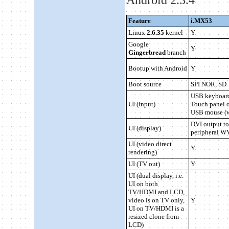
Feature
i.MX53
Linux
2.6.35
kernel
Y
Google
Y
Gingerbread
branch
Bootup with Android
Y
Boot source
SPI NOR, SD
USB keyboar
UI (input)
Touch panel 
USB mouse (wi
DVI output t
UI (display)
peripheral 
UI (video direct
Y
rendering)
UI (TV out)
Y
UI (dual display, i.e.
UI on both
TV/HDMI and LCD,
video is on TV only,
Y
UI on TV/HDMI is a
resized clone from
LCD)