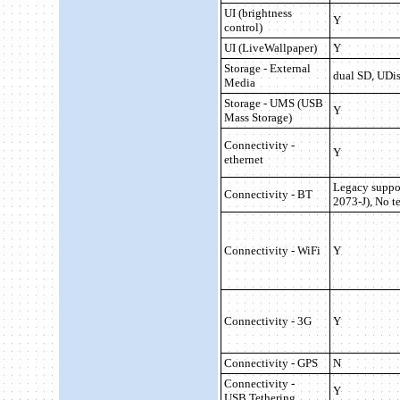
UI (brightness
Y
control)
UI (LiveWallpaper)
Y
Storage - External
dual
SD, UDi
Media
Storage - UMS (USB
Y
Mass Storage)
Connectivity -
Y
ethernet
Legacy suppo
Connectivity - BT
2073-J), No t
Connectivity - WiFi
Y
Connectivity -
3G
Y
Connectivity - GPS
N
Connectivity -
Y
USB Tethering