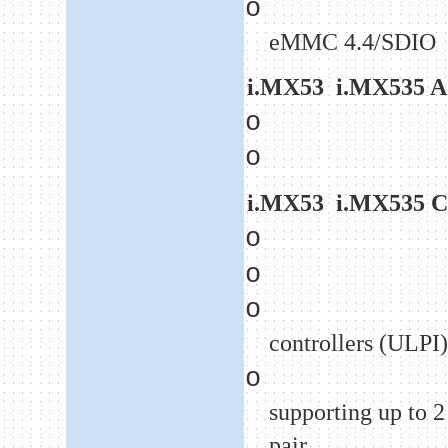
o
eMMC 4.4/SDIO
i.MX53
i.MX535 A
o
o
i.MX53
i.MX535 C
o
o
o
controllers (ULPI
o
supporting up to 2
pair