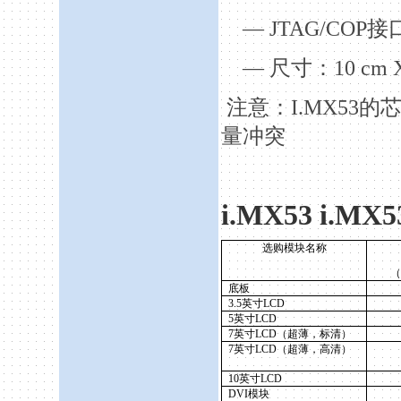
— JTAG/COP
接
—
尺寸：
10 cm
注意：
I.MX53
的
量冲突
i.MX53 i.MX5
选购模块名称
（
底板
3.5
英寸
LCD
5
英寸
LCD
7
英寸
LCD
（超薄，标清）
7
英寸
LCD
（超薄，高清）
10
英寸
LCD
DVI
模块