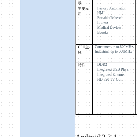
场
Factory Automation
主要应
HMI
用
Portable/Tethered
Printers
Medical Devices
Ebooks
Consumer: up to 800MHz
CPU
主
Industrial: up to 600MHz
频
DDR2
特性
Integrated USB Phy's
Integrated Ethernet
HD 720 TV-Out
Android
2.3.4