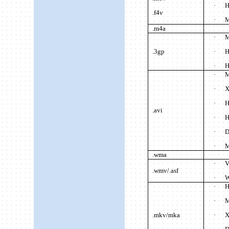
·
H
.f4v
·
M
.m
4a
·
M
.3gp
·
H
·
H
·
M
·
X
·
H
.avi
·
H
·
D
·
M
.wma
·
V
.wmv/.asf
·
W
·
H
·
M
.mkv/mka
·
X