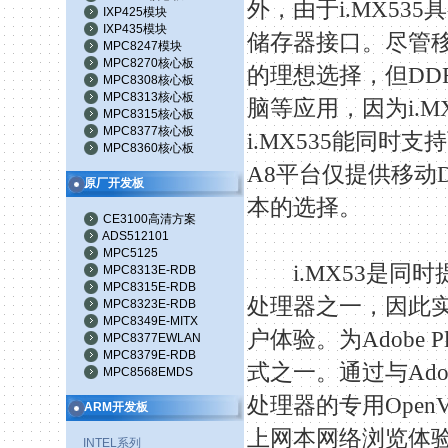
外，由于
i.MX535
具
IXP425模块
IXP435模块
储存器接口。尽管
MPC8247模块
MPC8270核心板
的理想选择，但
DD
MPC8308核心板
MPC8313核心板
脑等应用，因为
i.M
MPC8315核心板
MPC8377核心板
i.MX535
能同时支持
MPC8360核心板
A8
平台仅提供移动
原厂开发板
本的选择。
CE3100高清方案
ADS512101
MPC5125
i.MX53
是同时
MPC8313E-RDB
MPC8315E-RDB
处理器之一，因此
MPC8323E-RDB
MPC8349E-MITX
户体验。为
Adobe Pl
MPC8377EWLAN
MPC8379E-RDB
式之一。通过与
Ado
MPC8568EMDS
处理器的专用
Open
ARM开发板
上网本网络浏览体
INTEL系列