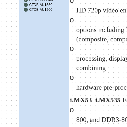
o
CTDB-AU1550
HD 720p video en
CTDB-AU1200
o
options includin
(composite, comp
o
processing, displ
combining
o
hardware pre-proc
i.MX53
i.MX535 E
o
800, and DDR3-8