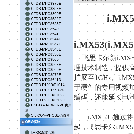
CTDB-MPC8379E
CTDB-MPC8358E
CTDB-MPC8360E
i.MX5
CTDB-MPC8533E
CTDB-MPC8536E
CTDB-MPC8540
CTDB-MPC8541
CTDB-MPC8544E
i.MX53(i.MX5
CTDB-MPC8547E
CTDB-MPC8548E
CTDB-MPC8555E
飞思卡尔新
i.MX
CTDB-MPC8560
CTDB-MPC8568E
理技术制造，提供
CTDB-MPC8569E
CTDB-MPC8572E
扩展至
1GHz
。
i.MX
CTDB-MPC8641D
CTDB-P1010/P1014
于硬件的专用视频
CTDB-P1011/P1020
CTDB-P1013/P1022
编码，还能延长电
CTDB-P2010/P2020
USBTAP POWERPC仿真
器
SILICON-PROBE仿真器
i.MX535
通过将
OEM模块
起，飞思卡尔
i.MX5
I.MX515核心板