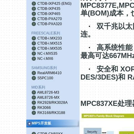
MPC8377E,MP
CTDB-IXP425
(
ENG
)
CTDB-IXP435
(BOM)
单
成本，
CTDB-IXP465
CTDB-PXA270
CTDB-PXA320
·
双千兆以太
连。
FREESCALE系列
CTDB-i.MX233
CTDB-i.MX515
·
高系统性能
CTDB-i.MX535
NC-i.MX535
667MH
最高可达
NC-i.MX6
XO
·
安全和
SAMSUNG系列
RealARM6410
DES/3DES)
R
和
S5PC100
MID系列
AML8726-M3
AML8726-MX
MPC837XE
处理
RK2928/RK3028A
RK3066
RK3168/RK3188
MIPS开发板
CTDB-CN50XX