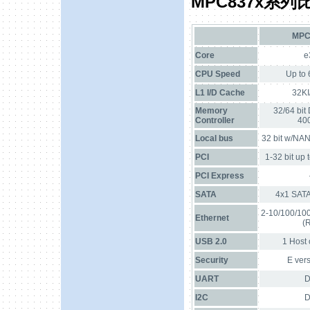
MPC837x
系列
MPC
Core
e
CPU Speed
Up to
L1 I/D Cache
32KI
Memory
32/64 bit
Controller
40
Local bus
32 bit w/NAN
PCI
1-32 bit up 
PCI Express
SATA
4x1 SATA
2-10/100/100
Ethernet
(R
USB 2.0
1 Host 
Security
E vers
UART
D
I2C
D