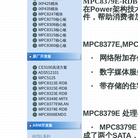
MPC8379E-RDB
IXP425模块
Power
在
架构技
IXP435模块
MPC8247模块
件，帮助消费者
MPC8270核心板
MPC8308核心板
MPC8313核心板
MPC8315核心板
MPC8377核心板
MPC8377E,MPC
MPC8360核心板
·
网络附加存
原厂开发板
CE3100高清方案
·
数字媒体服
ADS512101
MPC5125
MPC8313E-RDB
·
带存储的住
MPC8315E-RDB
MPC8323E-RDB
MPC8349E-MITX
MPC8377EWLAN
MPC8379E-RDB
MPC8379E
处理
MPC8568EMDS
MPC8379
·
ARM开发板
成了
SATA
两个
INTEL系列