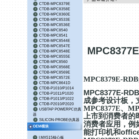
CTDB-MPC8379E
CTDB-MPC8358E
CTDB-MPC8360E
CTDB-MPC8533E
CTDB-MPC8536E
CTDB-MPC8540
CTDB-MPC8541
CTDB-MPC8544E
CTDB-MPC8547E
MPC8377E
CTDB-MPC8548E
CTDB-MPC8555E
CTDB-MPC8560
CTDB-MPC8568E
CTDB-MPC8569E
MPC8379E-R
CTDB-MPC8572E
CTDB-MPC8641D
CTDB-P1010/P1014
MPC8377E-RDB
CTDB-P1011/P1020
CTDB-P1013/P1022
成参考设计板，支持
CTDB-P2010/P2020
MPC8377E、M
USBTAP POWERPC仿真
上市到消费者的时
器
SILICON-PROBE仿真器
消费者应用，例
OEM模块
offic
能打印机和
I.MX515核心板