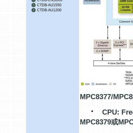
CTDB-AU1550
CTDB-AU1200
MPC8377/MPC8
·
CPU: Fr
MPC8379或MPC