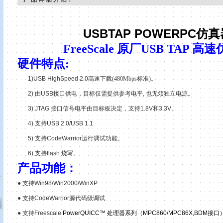
USBTAP POWERPC
仿真
FreeScale 原厂USB TAP 高
硬件特点
:
1)USB HighSpeed 2.0
高速下载(480Mbps标准)。
2)
由
USB
接口供电，目标仅需提供参考电平
,
也无须独立电源。
3) JTAG
接口信号电平由目标板决定，支持
1.8V
和
3.3V
。
4)
支持
USB 2.0/USB 1.1
5)
支持
CodeWarrior
运行调试功能。
6)
支持
flash
烧写。
产品功能：
真
● 支持Win98/Win2000/WinXP
● 支持CodeWarrior源代码级调试
● 支持
Freescale
PowerQUICC™ 处理器系列（MPC860/MPC86X,BDM接口