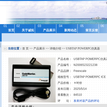
01
02
03
04
05
06
首页
关于诚拓
产品展示
新闻动态
留言反馈
当前位置：
首 页
>>
产品展示
>> 详细介绍 >> USBTAP POWERPC仿真器
产品名称：
USBTAP POWERPC仿真
产品编号：
N2006523221238
产品品牌：
Freescale
规格型号：
USBTAP POWERPC ICE
产品价格：
￥时价
发布日期：
2025/5/14
查看数次：
84510
评 论：
发表对该产品的评论
产 品 详 细 介 绍：