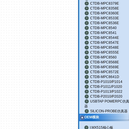
CTDB-MPC8379E
CTDB-MPC8358E
CTDB-MPC8360E
CTDB-MPC8533E
CTDB-MPC8536E
CTDB-MPC8540
CTDB-MPC8541
CTDB-MPC8544E
CTDB-MPC8547E
CTDB-MPC8548E
CTDB-MPC8555E
CTDB-MPC8560
CTDB-MPC8568E
CTDB-MPC8569E
CTDB-MPC8572E
CTDB-MPC8641D
CTDB-P1010/P1014
CTDB-P1011/P1020
CTDB-P1013/P1022
CTDB-P2010/P2020
USBTAP POWERPC仿
器
SILICON-PROBE仿真器
OEM模块
I.MX515核心板