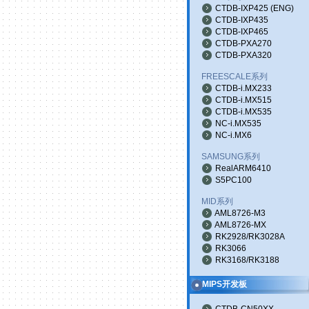
CTDB-IXP425
(
ENG
)
CTDB-IXP435
CTDB-IXP465
CTDB-PXA270
CTDB-PXA320
FREESCALE系列
CTDB-i.MX233
CTDB-i.MX515
CTDB-i.MX535
NC-i.MX535
NC-i.MX6
SAMSUNG系列
RealARM6410
S5PC100
MID系列
AML8726-M3
AML8726-MX
RK2928/RK3028A
RK3066
RK3168/RK3188
MIPS开发板
CTDB-CN50XX