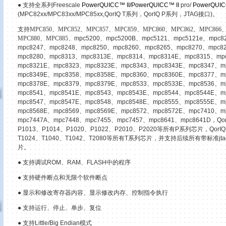
● 支持全系列
Freescale
PowerQUICC™ II
/
PowerQUICC™ II
pro/
PowerQUIC
(MPC82xx/MPC83xx/MPC85xx,QorIQ T系列，QorIQ P系列，JTAG接口)。
支持
MPC850、MPC852、MPC857、MPC859、MPC860、MPC862、MPC866
MPC880、MPC885、
mpc5200、mpc5200B、mpc5121、mpc5121e、mpc8
mpc8247、mpc8248、mpc8250、mpc8260、mpc8265、mpc8270、mpc8
mpc8280、mpc8313、mpc8313E、mpc8314、mpc8314E、mpc8315、mp
mpc8321E、mpc8323、mpc8323E、mpc8343、mpc8343E、mpc8347、m
mpc8349E、mpc8358、mpc8358E、mpc8360、mpc8360E、mpc8377、m
mpc8378E、mpc8379、mpc8379E、mpc8533、mpc8533E、mpc8536、m
mpc8541、mpc8541E、mpc8543、mpc8543E、mpc8544、mpc8544E、m
mpc8547、mpc8547E、mpc8548、mpc8548E、mpc8555、mpc8555E、m
mpc8568E、mpc8569、mpc8569E、mpc8572、mpc8572E、mpc7410、m
mpc7447A、mpc7448、mpc7455、mpc7457、mpc8641、mpc8641D，Qor
P1013、P1014、P1020、P1022、P2010、P2020等所有P系列芯片，QorIQ 
T1024、T1040、T1042、T2080等所有T系列芯片，并支持后续所有带标准jtag
片。
● 支持调试
ROM、RAM、FLASH中的程序
● 支持硬件断点和无限个软件断点
● 显示和修改寄存器内容、显示修改内存、控制指令执行
● 支持运行、停止、单步、复位
● 支持Little/Big Endian模式