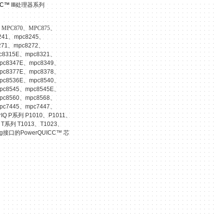
C™ II
I
处理器系列
、MPC870、MPC875、
241、mpc8245、
271、mpc8272、
c8315E、mpc8321、
pc8347E、mpc8349、
pc8377E、mpc8378、
pc8536E、mpc8540、
pc8545、mpc8545E、
pc8560、mpc8568、
pc7445、mpc7447、
IQ P系列 P1010、P1011、
T系列 T1013、T1023、
接口的PowerQUICC™ 芯