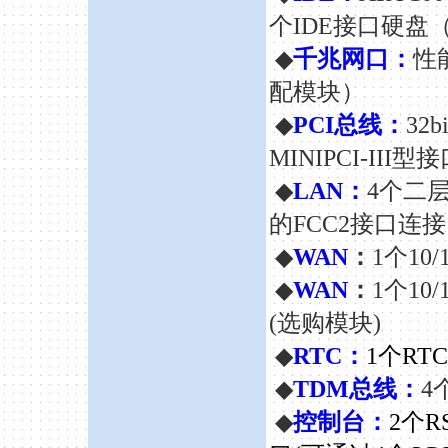
个IDE接口硬盘
◆
千兆网口：
性
配模块）
◆
PCI总线：
32
MINIPCI-III型
◆
LAN：
4个二层
的FCC2接口连
◆
WAN
：
1个10
◆
WAN
：
1个10
(选购模块)
◆
RTC：
1个RTC
◆
TDM总线：
4
◆
控制台：
2个R