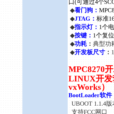
口(可通过4个SC
◆
看门狗：
MPC
◆
JTAG：
标准
1
◆
指示灯：
1个
◆
按键：
1个复
◆
功耗
：
典型功耗
◆
开发板尺寸
：
MPC827
LINUX开
vxWorks）
BootLoader软
UBOOT 1.1.4
支持
FCC网口