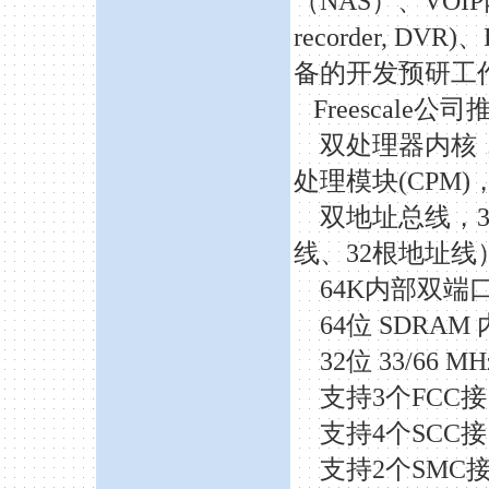
（NAS）、VOI
recorder, DVR)、
备的开发预研工
Freescale
公司
双处理器内核
处理模块(CPM)，16
双地址总线，
线、32根地址线
64K内部双端
64位 SDRA
32位 33/66 
支持
3个FCC
支持
4个SCC
支持
2个SMC