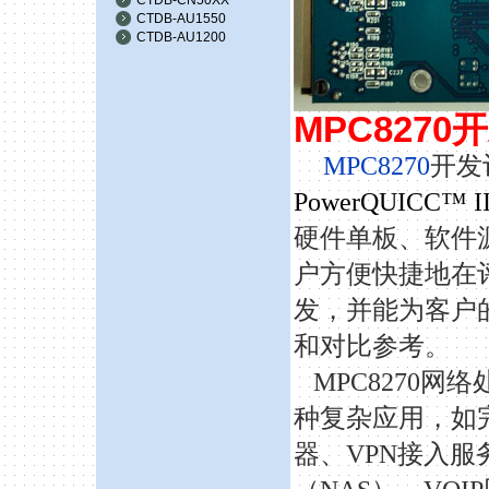
CTDB-AU1550
CTDB-AU1200
MPC8270
开
MPC8270
开发
PowerQUICC™
硬件单板、软件
户方便快捷地在
发，并能为客户
和对比参考。
MPC8270
种复杂应用
，如
器、
VPN接入