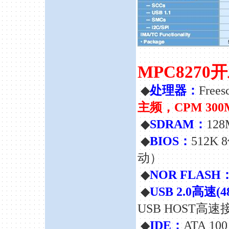
MPC827
◆
处理器：
Frees
主频，CPM 30
◆
SDRAM：
12
◆
BIOS：
512K
动）
◆
NOR FLASH
◆
USB 2.0高速(4
USB HOST高
◆
IDE：
ATA 1