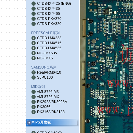
CTDB-IXP425
(
ENG
)
CTDB-IXP435
CTDB-IXP465
CTDB-PXA270
CTDB-PXA320
FREESCALE系列
CTDB-i.MX233
CTDB-i.MX515
CTDB-i.MX535
NC-i.MX535
NC-i.MX6
SAMSUNG系列
RealARM6410
S5PC100
MID系列
AML8726-M3
AML8726-MX
RK2928/RK3028A
RK3066
RK3168/RK3188
MIPS开发板
CTDB-CN50XX