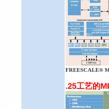
FREESCALE® MPC
.25
工艺的
M