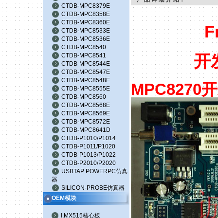
CTDB-MPC8379E
CTDB-MPC8358E
CTDB-MPC8360E
F
CTDB-MPC8533E
CTDB-MPC8536E
CTDB-MPC8540
CTDB-MPC8541
开
CTDB-MPC8544E
CTDB-MPC8547E
CTDB-MPC8548E
MPC8270
开
CTDB-MPC8555E
CTDB-MPC8560
CTDB-MPC8568E
CTDB-MPC8569E
CTDB-MPC8572E
CTDB-MPC8641D
CTDB-P1010/P1014
CTDB-P1011/P1020
CTDB-P1013/P1022
CTDB-P2010/P2020
USBTAP POWERPC仿真
器
SILICON-PROBE仿真器
OEM模块
I.MX515核心板