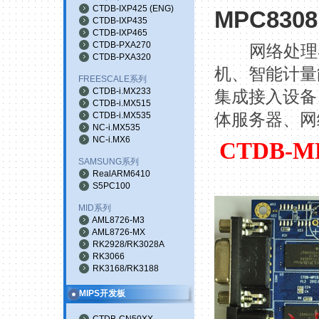
CTDB-IXP425
(
ENG
)
MPC8308
CTDB-IXP435
CTDB-IXP465
CTDB-PXA270
网络处理
CTDB-PXA320
机、智能计量
FREESCALE系列
CTDB-i.MX233
集成接入设备
CTDB-i.MX515
CTDB-i.MX535
体服务器、网
NC-i.MX535
NC-i.MX6
CTDB-M
SAMSUNG系列
RealARM6410
S5PC100
MID系列
AML8726-M3
AML8726-MX
RK2928/RK3028A
RK3066
RK3168/RK3188
MIPS开发板
CTDB-CN50XX