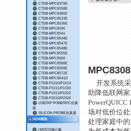
CTDB-MPC8379E
CTDB-MPC8358E
CTDB-MPC8360E
CTDB-MPC8533E
CTDB-MPC8536E
CTDB-MPC8540
CTDB-MPC8541
CTDB-MPC8544E
CTDB-MPC8547E
CTDB-MPC8548E
CTDB-MPC8555E
CTDB-MPC8560
CTDB-MPC8568E
MPC8308
CTDB-MPC8569E
CTDB-MPC8572E
CTDB-MPC8641D
开发系统
CTDB-P1010/P1014
CTDB-P1011/P1020
助降低联网家
CTDB-P1013/P1022
CTDB-P2010/P2020
PowerQUICC I
USBTAP POWERPC仿真
器
场对低价位处
SILICON-PROBE仿真器
OEM模块
处理家庭中的
I.MX515核心板