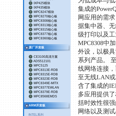
为低成本与低
IXP425模块
集成的
PowerQ
IXP435模块
MPC8247模块
网应用的需求
MPC8270核心板
MPC8308核心板
据集中器、无
MPC8313核心板
MPC8315核心板
级打印以及工
MPC8377核心板
MPC8360核心板
MPC8308
中加
原厂开发板
外设，以极具
CE3100高清方案
系列产品。 
ADS512101
MPC5125
线网络连接，
MPC8313E-RDB
MPC8315E-RDB
至无线
LAN
或
MPC8323E-RDB
MPC8349E-MITX
含了集成的
IE
MPC8377EWLAN
MPC8379E-RDB
多应用提供了
MPC8568EMDS
括时效性很强
ARM开发板
网络以及测试
INTEL系列