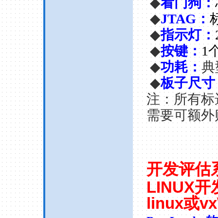
◆
看门狗：
◆
JTAG
：
◆
指示灯：
◆
按键：
1
◆
功耗
：
典
◆
板子尺寸
注：所有标
需要可额外
开发评估
LINUX
开
linux
或
v