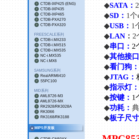
◆
SATA
：
2
CTDB-IXP425
(
ENG
)
CTDB-IXP435
◆
SD
：
1
个
CTDB-IXP465
CTDB-PXA270
◆
USB
：
1
CTDB-PXA320
◆
LAN
：
2
FREESCALE系列
CTDB-i.MX233
◆
串口：
2
CTDB-i.MX515
CTDB-i.MX535
◆
其他接
NC-i.MX535
NC-i.MX6
◆
看门狗
SAMSUNG系列
◆
JTAG
：
RealARM6410
S5PC100
◆
指示灯
MID系列
◆
按键：
1
AML8726-M3
AML8726-MX
◆
功耗
：
RK2928/RK3028A
RK3066
◆
板子尺
RK3168/RK3188
MIPS开发板
MPC853
CTDB-CN50XX