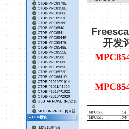
CTDB-MPC8379E
CTDB-MPC8358E
CTDB-MPC8360E
CTDB-MPC8533E
CTDB-MPC8536E
CTDB-MPC8540
Freesc
CTDB-MPC8541
CTDB-MPC8544E
开发
CTDB-MPC8547E
CTDB-MPC8548E
CTDB-MPC8555E
MPC854
CTDB-MPC8560
CTDB-MPC8568E
CTDB-MPC8569E
CTDB-MPC8572E
CTDB-MPC8641D
CTDB-P1010/P1014
MPC854
CTDB-P1011/P1020
CTDB-P1013/P1022
CTDB-P2010/P2020
USBTAP POWERPC仿真
器
SILICON-PROBE仿真器
MPC8535
1
个
OEM模块
MPC8536
2
个
I.MX515核心板