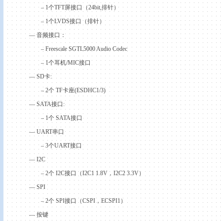
– 1
个
TFT
屏接口（
24bit,
排针）
– 1
个
LVDS
接口（排针）
—
音频接口：
– Freescale SGTL5000 Audio Codec
– 1
个耳机
/MIC
接口
— SD
卡
:
– 2
个
TF
卡座
(ESDHC1/3)
— SATA
接口
:
– 1
个
SATA
接口
— UART
串口
– 3
个
UART
接口
— I
2C
– 2
个
I
2C
接口（
I
2C
1 1.8V
，
I
2C
2 3.3V
）
— SPI
– 2
个
SPI
接口（
CSPI
，
ECSPI1
）
—
按键