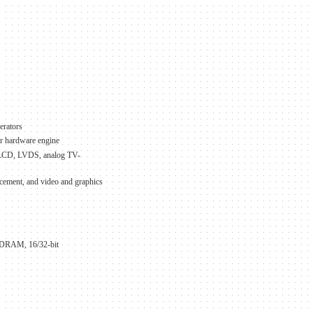
erators
r hardware engine
T LCD, LVDS, analog TV-
ncement, and video and graphics
DRAM, 16/32-bit