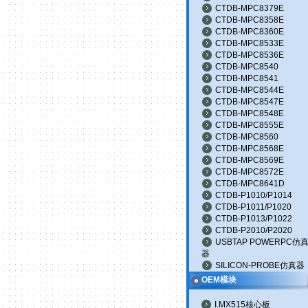
CTDB-MPC8379E
CTDB-MPC8358E
CTDB-MPC8360E
CTDB-MPC8533E
CTDB-MPC8536E
CTDB-MPC8540
CTDB-MPC8541
CTDB-MPC8544E
CTDB-MPC8547E
CTDB-MPC8548E
CTDB-MPC8555E
CTDB-MPC8560
CTDB-MPC8568E
CTDB-MPC8569E
CTDB-MPC8572E
CTDB-MPC8641D
CTDB-P1010/P1014
CTDB-P1011/P1020
CTDB-P1013/P1022
CTDB-P2010/P2020
USBTAP POWERPC仿
器
SILICON-PROBE仿真器
OEM模块
I.MX515核心板