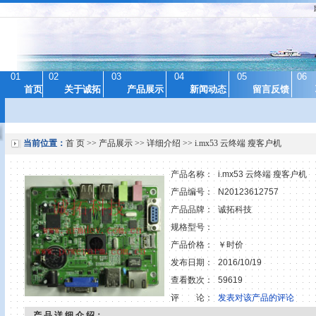
01
02
03
04
05
06
首页
关于诚拓
产品展示
新闻动态
留言反馈
当前位置：
首 页
>>
产品展示
>> 详细介绍 >> i.mx53 云终端 瘦客户机
产品名称：
i.mx53 云终端 瘦客户机
产品编号：
N20123612757
产品品牌：
诚拓科技
规格型号：
产品价格：
￥时价
发布日期：
2016/10/19
查看数次：
59619
评 论：
发表对该产品的评论
产 品 详 细 介 绍：