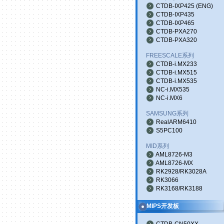
CTDB-IXP425
(
ENG
)
CTDB-IXP435
CTDB-IXP465
CTDB-PXA270
CTDB-PXA320
FREESCALE系列
CTDB-i.MX233
CTDB-i.MX515
CTDB-i.MX535
NC-i.MX535
NC-i.MX6
SAMSUNG系列
RealARM6410
S5PC100
MID系列
AML8726-M3
AML8726-MX
RK2928/RK3028A
RK3066
RK3168/RK3188
MIPS开发板
CTDB-CN50XX