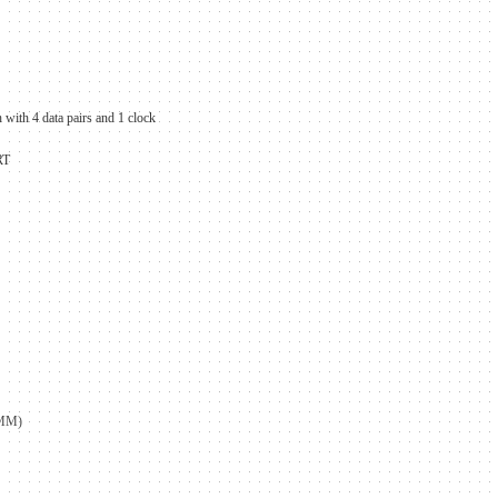
 with 4 data pairs and 1 clock
RT
8MM
)