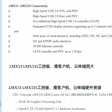
i.MX53
i.MX535 Connectivity
o
High-Speed USB 2.0 OTG with PHY
o
High-Speed USB 2.0 Host with PHY
o
Two additional High-Speed USB 2.0 controllers (ULPI)
o
Integrated LVDS display interface supporting up to 2 channels each
pair
o
Wide array of serial interfaces, including SDIO, SPI, I
2C
and UA
o
I2S and S/PDIF audio interfaces
o
10/100 Ethernet controller
o
SATA controller and PHY up to 1.5Gbps
i.MX53 i.MX535
工控板、瘦客户机、云终端照片
i.MX53 i.MX535
工控板、瘦客户机、云终端硬件资源
·
CPU: Freescale i.MX535 ARM Cortex-A8 SoC (
MCIMX535DVV
1C
1GHz
0.
—2D & 3D Graphics Processing Unit
—OpenGL ES 2.0 and OpenVG 1.1 hardware accelerators