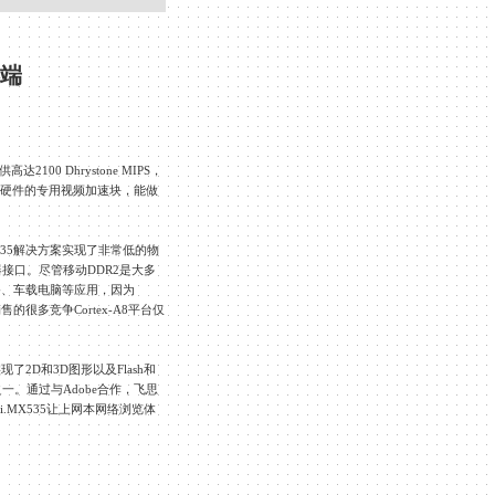
端
供高达
2100 Dhrystone MIPS
，
硬件的专用视频加速块，能做
。
35
解决方案实现了非常低的物
器接口。尽管移动
DDR2
是大多
备、车载电脑等应用，因为
销售的很多竞争
Cortex-A8
平台仅
实现了
2D
和
3D
图形以及
Flash
和
之一。通过与
Adobe
合作，飞思
i.MX535
让上网本网络浏览体