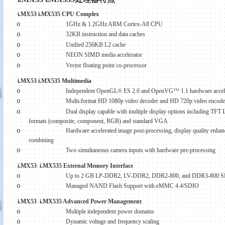
i.MX53 i.MX535 CPU Complex
o
1GHz & 1.2GHz ARM Cortex-A8 CPU
o
32KB instruction and data caches
o
Unified 256KB L2 cache
o
NEON SIMD media accelerator
o
Vector floating point co-processor
i.MX53 i.MX535 Multimedia
o
Independent OpenGL
®
ES 2.0 and OpenVG
™
1.1 hardware accel
o
Multi-format HD 1080p video decoder and HD 720p video encode
o
Dual display capable with multiple display options including TF
formats (composite, component, RGB) and standard VGA
o
Hardware accelerated image post-processing, display quality enha
combining
o
Two simultaneous camera inputs with hardware pre-processing
i.MX53
i.MX535 External Memory Interface
o
Up to 2 GB LP-DDR2, LV-DDR2, DDR2-800, and DDR3-800 S
o
Managed NAND Flash Support with eMMC 4.4/SDIO
i.MX53
i.MX535 Advanced Power Management
o
Multiple independent power domains
o
Dynamic voltage and frequency scaling