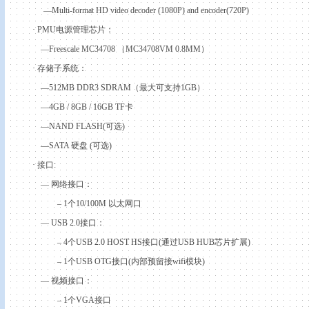
—Multi-format HD video decoder (1080P) and encoder(720P)
·
PMU
电源管理芯片：
—Freescale MC34708
（
MC34708VM
0.8MM
）
·
存储子系统：
—512MB DDR3 SDRAM
（最大可支持
1GB
）
—4GB / 8GB / 16GB TF
卡
—NAND FLASH(
可选
)
—SATA
硬盘
(
可选
)
·
接口
:
—
网络接口：
– 1
个
10/
100M
以太网口
— USB 2.0
接口：
– 4
个
USB 2.0 HOST HS
接口
(
通过
USB HUB
芯片扩展
)
– 1
个
USB OTG
接口
(
内部预留接
wifi
模块
)
—
视频接口：
– 1
个
VGA
接口