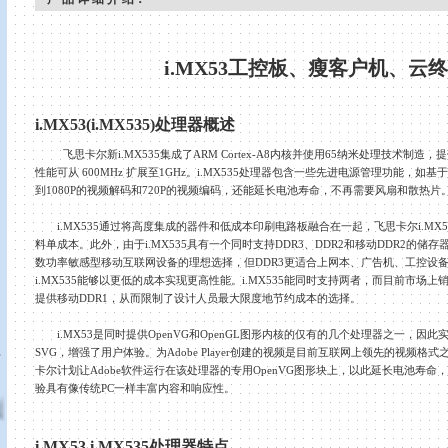
i.MX53
工控板、瘦客户机、云终
i.MX53(i.MX535)
处理器概述
飞思卡尔新
i.MX535
集成了
ARM Cortex-A8
内核并使用
65
纳米处理技术制造，提
性能可从
600MHz
扩展至
1GHz
。
i.MX535
处理器包含一些先进电源管理功能，如基于
到
1080P
的视频解码和
720P
的视频编码，还能延长电池寿命，不再需要风扇和散热片
i.MX535
通过将高度集成的器件和低成本印刷电路板融合在一起，飞思卡尔
i.MX5
料单成本。此外，由于
i.MX535
具有一个同时支持
DDR3
、
DDR2
和移动
DDR2
的储存
数功率敏感型移动互联网设备的理想选择，但
DDR3
更适合上网本、广告机、工控设
i.MX535
能够以更低的成本实现更高性能。
i.MX535
能同时支持两者，而目前市场上
提供移动
DDR1
，从而限制了设计人员最大限度地节约成本的选择。
i.MX53
是同时提供
OpenVG
和
OpenGL
图形内核的仅有的几个处理器之一，因此
真
SVG
，增强了用户体验。为
Adobe Player
创建的视频是目前互联网上领先的视频格式
卡尔计划让
Adobe
软件运行在该处理器的专用
OpenVG
图形块上，以此延长电池寿命，
验具有像传统
PC
一样丰富内容和响应性。
i.MX53 i.MX535
处理器特点