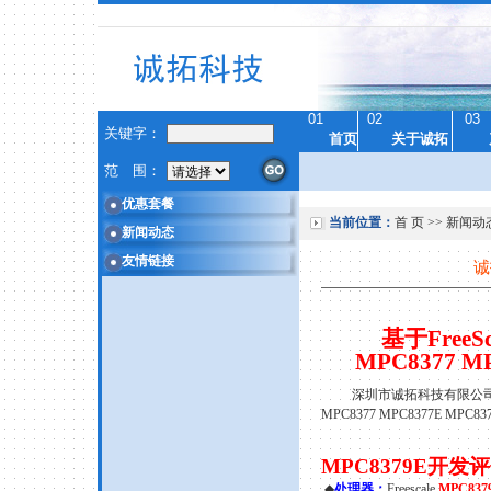
01
02
03
关键字：
首页
关于诚拓
范 围：
优惠套餐
当前位置：
首 页
>>
新闻动
新闻动态
友情链接
诚
基于FreeSc
MPC8377 M
深圳市诚拓科技有限公
MPC8377 MPC8377E MPC837
MPC8379E
开发评
◆
处理器：
Freescale
MPC837