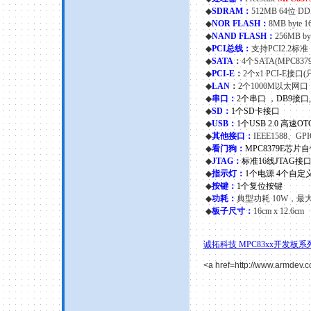
◆
SDRAM
：
512MB 64
位
DD
◆
NOR FLASH
：
8MB byte 1
◆
NAND FLASH
：
256MB byt
◆
PCI
总线：
支持
PCI2.2
标准
◆
SATA
：
4
个
SATA(MPC8379
◆
PCI-E
：
2
个
x1 PCI-E
接口
(
◆
LAN
：
2
个
1000M
以太网口
◆
串口：
2
个串口 ，
DB9
接口
◆
SD
：
1
个
SD
卡接口
◆
USB
：
1
个
USB 2.0
高速
OT
◆
其他接口：
IEEE1588
、
GPI
◆
看门狗：
MPC8379E
芯片自
◆
JTAG
：
标准
16
线
JTAG
接
◆
指示灯：
1
个电源
4
个自定
◆
按键：
1
个复位按键
◆
功耗
：
典型功耗
10W
，最
◆
板子尺寸
：
16cm
x
12.6cm
诚拓科技 MPC83xx开发板
<a href=http://www.armdev.