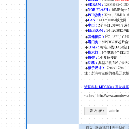
◆
SDRAM
：
128MB 32
位
DD
◆
NOR FLASH
：
16MB byte
◆
PCI
总线：
32bit
，
33MHz~
◆
LAN
：
4+1
个
100M
以太网
◆
串口：
2
个串口
,
其中
1
个用
◆
EEPROM
：
1
个
I
2C
接口的
2
◆
其他接口：
I
C
、
SPI
、
GPI
◆
看门狗：
MPC8323E
芯片自
◆
JTAG
：
标准
16
线
JTAG
接
◆
指示灯：
1
个电源
4
个自定
◆
按键：
1
个复位按键
◆
功耗
：
典型功耗
5W
，最大
◆
板子尺寸
：
17cm
x
17cm
注：所有标选购的都是开发
诚拓科技
MPC83xx
开发板系
<a href=http://www.armdev.
发 布 者：
admin
首页
|
联系我们
|
关于我们
|