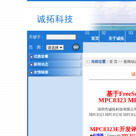
01
02
03
关键字：
首页
关于诚拓
范 围：
优惠套餐
当前位置：
首 页
>>
新闻动
新闻动态
友情链接
诚
基于FreeSc
MPC8323 M
深圳市诚拓科技有限公
MPC8323 MPC8323E MPC832
MPC8323E
开发
◆
处理器：
Freescale
MPC832